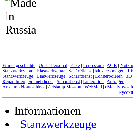
Firmengeschichte
|
Unser Personal
|
Ziele
|
Impressum
|
AGB
|
Nutzu
Stanzwerkzeuge
|
Blaswerkzeuge
|
Schärfdienst
|
Mustervorlagen
|
Li
Stanzwerkzeuge
|
Blaswerkzeuge
|
Schärfdienst
|
Lohnerodieren
|
3D 
Reparaturen
|
Schnelldienst
|
Schärfdienst
|
Lieferarten
|
Anfragen
|
Artstamp Nowosibirsk
|
Artstamp Moskau
|
WebMail
|
eMail Novosib
Русск
Informationen
Stanzwerkzeuge